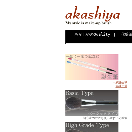
あかしやのQuality
｜
化粧
≫新誕生筆
≫誕生筆
初心者の方にも使いやすい化粧筆