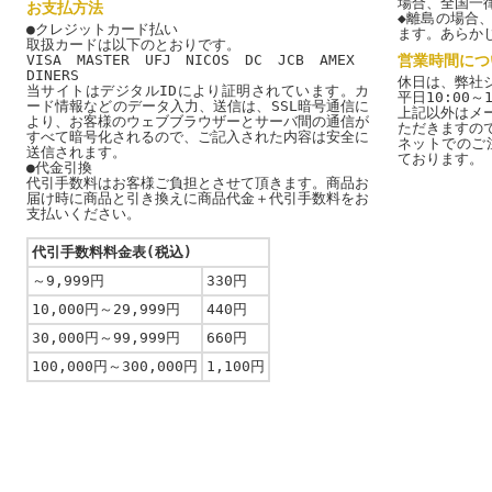
場合、全国一
お支払方法
◆離島の場合
●クレジットカード払い
ます。あらか
取扱カードは以下のとおりです。
VISA MASTER UFJ NICOS DC JCB AMEX
営業時間につ
DINERS
休日は、弊社
当サイトはデジタルIDにより証明されています。カ
平日10:00～1
ード情報などのデータ入力、送信は、SSL暗号通信に
上記以外はメ
より、お客様のウェブブラウザーとサーバ間の通信が
ただきますの
すべて暗号化されるので、ご記入された内容は安全に
ネットでのご
送信されます。
ております。
●代金引換
代引手数料はお客様ご負担とさせて頂きます。商品お
届け時に商品と引き換えに商品代金＋代引手数料をお
支払いください。
代引手数料料金表(税込)
～9,999円
330円
10,000円～29,999円
440円
30,000円～99,999円
660円
100,000円～300,000円
1,100円