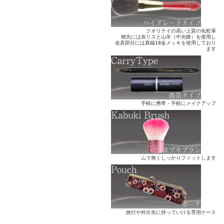
クオリテイの高い上質の化粧筆
穂先には灰リスと山羊（中光鋒）を使用し
金具部分には真鍮18金メッキを使用しており
ます
手軽に携帯・手軽にメイクアップ
ムラ無くしっかりフィットします
旅行や外出先に持っていける専用ケース