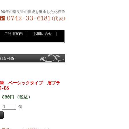
300年の奈良筆の伝統を継承した化粧筆
｜
ご利用案内
｜
お問い合せ
｜
5-BS
 化粧筆 ベーシックタイプ 眉ブラ
-BS
880円 (税込)
個