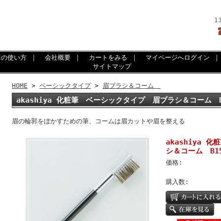
1
筆の使い方
｜
会社概要
｜
カートをみる
｜
マイページへログイン
サイトマップ
HOME
>
ベーシックタイプ
>
眉ブラシ＆コーム
akashiya 化粧筆 ベーシックタイプ 眉ブラシ＆コーム B1
眉の輪郭をぼかすための筆、コームは眉カットや眉を整える
akashiya
シ＆コーム B15
価格:
購入数: