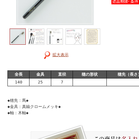
拡大表示
全長
金具
直径
穂の形状
穂先（長さ
140
25
7
◆穂先：馬◆
◆金具：真鍮クロームメッキ◆
◆軸：木軸◆