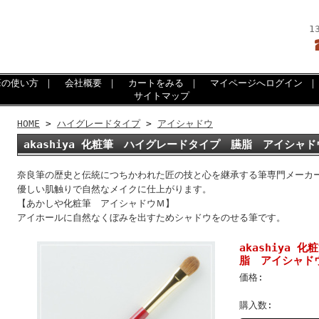
1
筆の使い方
｜
会社概要
｜
カートをみる
｜
マイページへログイン
サイトマップ
HOME
>
ハイグレードタイプ
>
アイシャドウ
akashiya 化粧筆 ハイグレードタイプ 臙脂 アイシャドウ
奈良筆の歴史と伝統につちかわれた匠の技と心を継承する筆専門メーカ
優しい肌触りで自然なメイクに仕上がります。
【あかしや化粧筆 アイシャドウＭ】
アイホールに自然なくぼみを出すためシャドウをのせる筆です。
akashiya
脂 アイシャドウM
価格:
購入数: