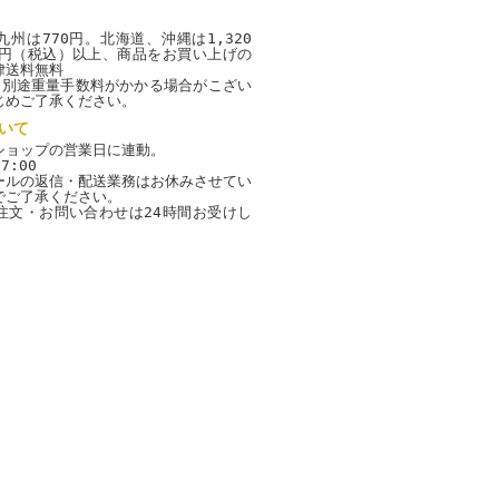
州は770円。北海道、沖縄は1,320
00円（税込）以上、商品をお買い上げの
律送料無料
、別途重量手数料がかかる場合がこざい
じめご了承ください。
いて
ショップの営業日に連動。
7:00
ールの返信・配送業務はお休みさせてい
でご了承ください。
注文・お問い合わせは24時間お受けし