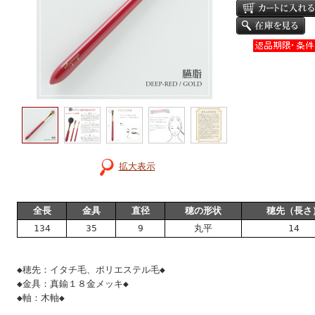
拡大表示
全長
金具
直径
穂の形状
穂先（長さ
134
35
9
丸平
14
◆穂先：イタチ毛、ポリエステル毛◆
◆金具：真鍮１８金メッキ◆
◆軸：木軸◆