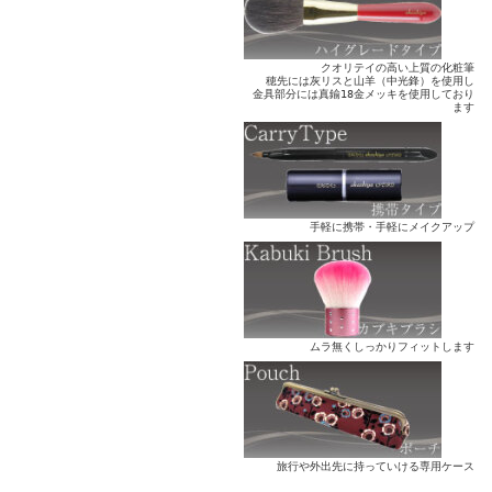
クオリテイの高い上質の化粧筆
穂先には灰リスと山羊（中光鋒）を使用し
金具部分には真鍮18金メッキを使用しており
ます
手軽に携帯・手軽にメイクアップ
ムラ無くしっかりフィットします
旅行や外出先に持っていける専用ケース