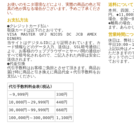
お使いのモニタ環境などにより、実際の商品の色と写
送料について
真の色が異なる場合がございます。予めご了承くださ
本州、四国、九
い。
円。◆11,0
場合、全国一
お支払方法
◆離島の場合
●クレジットカード払い
ます。あらか
取扱カードは以下のとおりです。
VISA MASTER UFJ NICOS DC JCB AMEX
営業時間につ
DINERS
休日は、弊社
当サイトはデジタルIDにより証明されています。カ
平日10:00～1
ード情報などのデータ入力、送信は、SSL暗号通信に
上記以外はメ
より、お客様のウェブブラウザーとサーバ間の通信が
ただきますの
すべて暗号化されるので、ご記入された内容は安全に
ネットでのご
送信されます。
ております。
●代金引換
代引手数料はお客様ご負担とさせて頂きます。商品お
届け時に商品と引き換えに商品代金＋代引手数料をお
支払いください。
代引手数料料金表(税込)
～9,999円
330円
10,000円～29,999円
440円
30,000円～99,999円
660円
100,000円～300,000円
1,100円