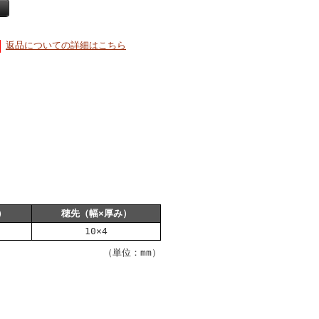
返品についての詳細はこちら
）
穂先（幅×厚み）
10×4
（単位：mm）