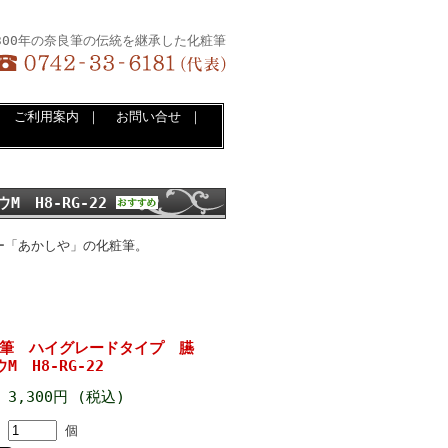
300年の奈良筆の伝統を継承した化粧筆
｜
ご利用案内
｜
お問い合せ
｜
M H8-RG-22
ー「あかしや」の化粧筆。
 化粧筆 ハイグレードタイプ 臙
 H8-RG-22
3,300円 (税込)
個