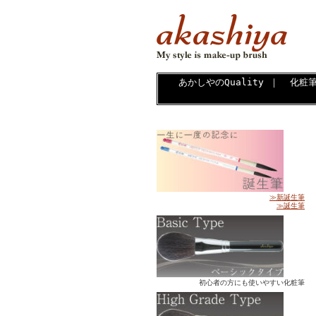
あかしやのQuality
｜
化粧
≫新誕生筆
≫誕生筆
初心者の方にも使いやすい化粧筆