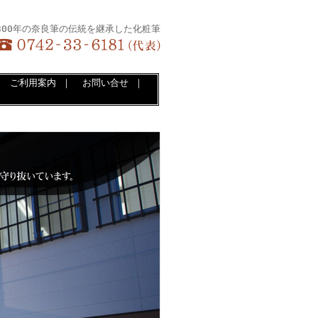
300年の奈良筆の伝統を継承した化粧筆
｜
ご利用案内
｜
お問い合せ
｜