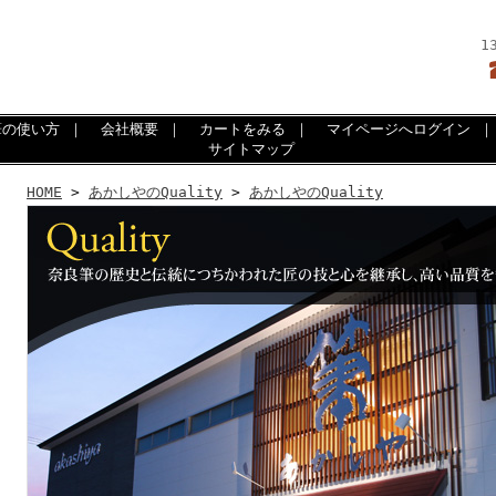
1
筆の使い方
｜
会社概要
｜
カートをみる
｜
マイページへログイン
サイトマップ
HOME
>
あかしやのQuality
>
あかしやのQuality