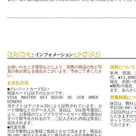
お使いのモニタ環境などにより、実際の商品の色と写
送料について
真の色が異なる場合がございます。予めご了承くださ
本州、四国、九
い。
円。◆11,0
場合、全国一
お支払方法
◆離島の場合
●クレジットカード払い
ます。あらか
取扱カードは以下のとおりです。
VISA MASTER UFJ NICOS DC JCB AMEX
営業時間につ
DINERS
休日は、弊社
当サイトはデジタルIDにより証明されています。カ
平日10:00～1
ード情報などのデータ入力、送信は、SSL暗号通信に
上記以外はメ
より、お客様のウェブブラウザーとサーバ間の通信が
ただきますの
すべて暗号化されるので、ご記入された内容は安全に
ネットでのご
送信されます。
ております。
●代金引換
代引手数料はお客様ご負担とさせて頂きます。商品お
届け時に商品と引き換えに商品代金＋代引手数料をお