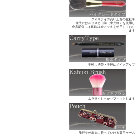
クオリテイの高い上質の化粧筆
穂先には灰リスと山羊（中光鋒）を使用し
金具部分には真鍮18金メッキを使用しており
ます
手軽に携帯・手軽にメイクアップ
ムラ無くしっかりフィットします
旅行や外出先に持っていける専用ケース