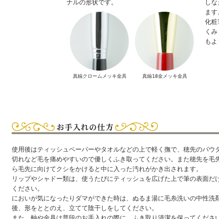
ナルの形状です。
しな
ます
化粧
くみ
もよ
真鍮クロームメッキ金具
真鍮18金メッキ金具
使用後はティッシュペーパーやタオルなどの上で軽く撫で、穂先のパウ
切れなど毛を痛めやすいので優しくふき取ってください。また穂先を毛
ら毛先に向けてクシをかけると中に入った汚れがかき出されます。
リップやシャドー類は、使うたびにティッシュを広げた上で筆の表面だ
ください。
においが気になったりダマができた時は、ぬるま湯に毛糸洗いの中性洗
後、形をととのえ、立てて陰干しをしてください。
また、軸や金具は普段のお手入れの際に、ふき取り清潔を保ってくださ