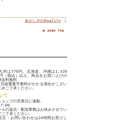
あかしやのQuality
｜
page top
州は770円。北海道、沖縄は1,320
00円（税込）以上、商品をお買い上げの
律送料無料
、別途重量手数料がかかる場合がこざい
じめご了承ください。
いて
ショップの営業日に連動。
7:00
ールの返信・配送業務はお休みさせてい
でご了承ください。
注文・お問い合わせは24時間お受けし