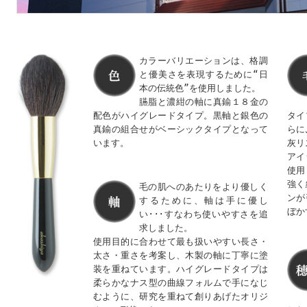
カラーバリエーションは、格調
と優美さを表現するために“日
本の伝統色”を使用しました。
臙脂と濃紺の軸に真鍮１８金の
配色がハイグレードタイプ。黒軸と銀色の
タイ
真鍮の組合せがベーシックタイプとなって
らに
います。
灰リ
アイ
使用
強く
毛の肌へのあたりをより優しく
ンが
するために、軸は手に優し
ぼか
い･･･すなわち使いやすさを追
求しました。
使用目的に合わせて最も扱いやすい長さ・
太さ・重さを考案し、木製の軸に丁寧に塗
装を重ねています。ハイグレードタイプは
柔らかなナス型の曲線フォルムで手になじ
むように、研究を重ねて創りあげたオリジ