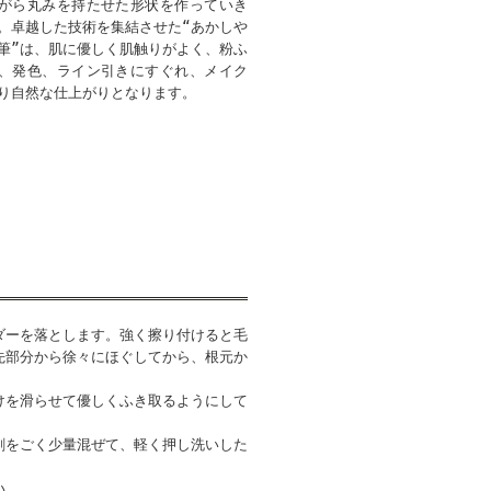
がら丸みを持たせた形状を作っていき
。卓越した技術を集結させた“あかしや
筆”は、肌に優しく肌触りがよく、粉ふ
、発色、ライン引きにすぐれ、メイク
り自然な仕上がりとなります。
ダーを落とします。強く擦り付けると毛
先部分から徐々にほぐしてから、根元か
けを滑らせて優しくふき取るようにして
剤をごく少量混ぜて、軽く押し洗いした
い。