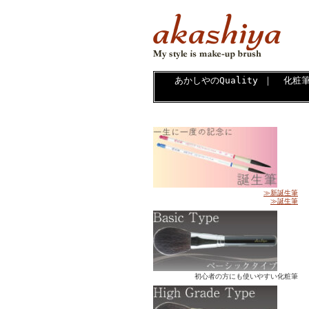
あかしやのQuality
｜
化粧
≫新誕生筆
≫誕生筆
初心者の方にも使いやすい化粧筆